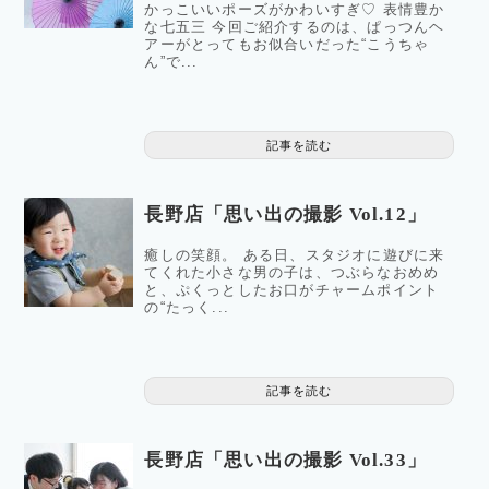
かっこいいポーズがかわいすぎ♡ 表情豊か
な七五三 今回ご紹介するのは、ぱっつんヘ
アーがとってもお似合いだった“こうちゃ
ん”で...
記事を読む
長野店「思い出の撮影 Vol.12」
癒しの笑顔。 ある日、スタジオに遊びに来
てくれた小さな男の子は、つぶらなおめめ
と、ぷくっとしたお口がチャームポイント
の“たっく...
記事を読む
長野店「思い出の撮影 Vol.33」