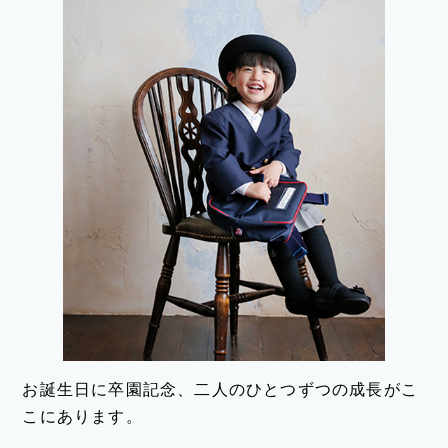
お誕生日に卒園記念、二人のひとつずつの成長がこ
こにあります。