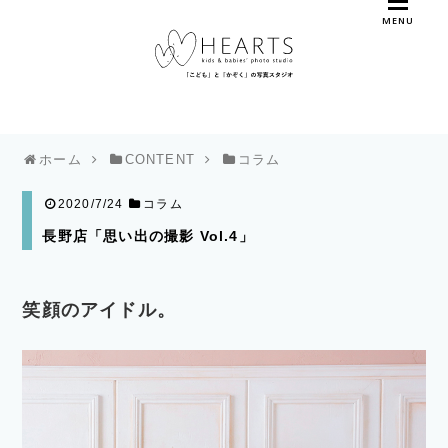
MENU
ホーム
CONTENT
コラム
2020/7/24
コラム
長野店「思い出の撮影 Vol.4」
笑顔のアイドル。