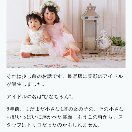
それは少し前のお話です。長野店に笑顔のアイドル
が誕生しました。
アイドルの名は“ひなちゃん”。
6年前、まだまだ小さな1才の女の子の、その小さな
お顔いっぱいに浮かべた笑顔。もうこの時から、ス
タッフはトリコだったのかもしれません。