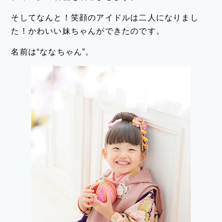
そしてなんと！笑顔のアイドルは二人になりまし
た！かわいい妹ちゃんができたのです。
名前は“ななちゃん”。