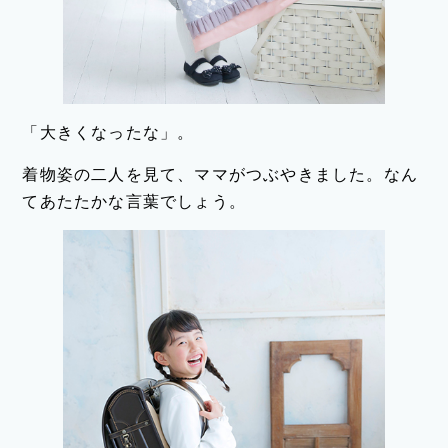
「大きくなったな」。
着物姿の二人を見て、ママがつぶやきました。なん
てあたたかな言葉でしょう。