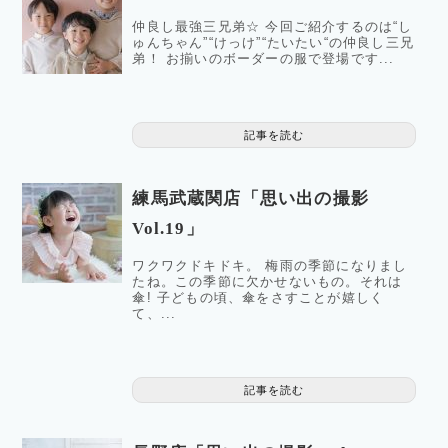
仲良し最強三兄弟☆ 今回ご紹介するのは“し
ゅんちゃん”“けっけ”“たいたい“の仲良し三兄
弟！ お揃いのボーダーの服で登場です...
記事を読む
練馬武蔵関店「思い出の撮影
Vol.19」
ワクワクドキドキ。 梅雨の季節になりまし
たね。この季節に欠かせないもの。それは
傘! 子どもの頃、傘をさすことが嬉しく
て、...
記事を読む