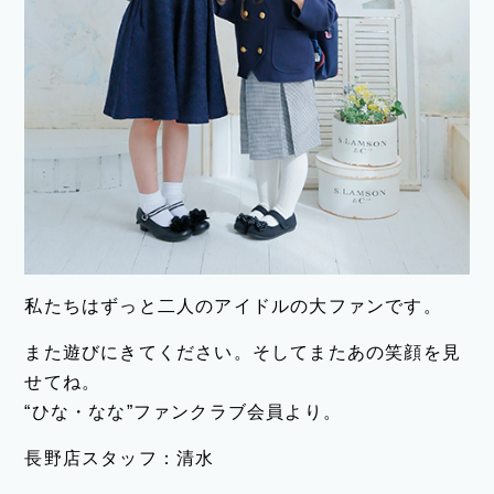
私たちはずっと二人のアイドルの大ファンです。
また遊びにきてください。そしてまたあの笑顔を見
せてね。
“ひな・なな”ファンクラブ会員より。
長野店スタッフ：清水