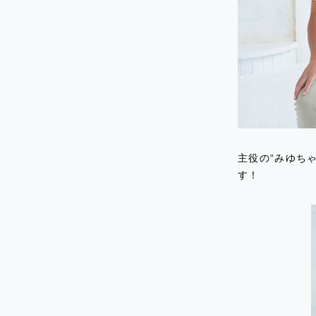
主役の“みゆち
す！